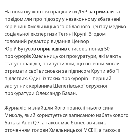
На початку жовтня працівники ДБР
затримали
та
повідомили про підозру у незаконному збагачені
керівниці Хмельницького обласного центру медико-
соціальної експертизи Тетяні Крупі. Згодом
головний редактор видання Цензор
Юрій Бутусов
оприлюднив
список з понад 50
прокурорів Хмельницької прокуратури, які мають
статус інвалідів, припустивши, що всі вони могли
отримати свої висновки за підписом Крупи або її
підлеглих. Один із таких прокурорів – перший
заступник керівника Шепетівської окружної
прокуратури Олександр Базан.
​Журналісти знайшли його повнолітнього сина
Миколу, який користується записаною набатькового
батька Audi Q7, а також має бізнес-звʼязки з
оточенням голови Хмельницької МСЕК, а також з