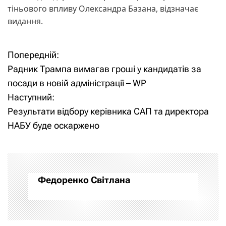
тіньового впливу Олександра Базана, відзначає
видання.
Попередній:
Н
Н
Радник Трампа вимагав гроші у кандидатів за
а
а
посади в новій адміністрації – WP
Наступний:
в
в
Результати відбору керівника САП та директора
і
і
НАБУ буде оскаржено
г
г
а
а
Федоренко Світлана
ц
ц
і
і