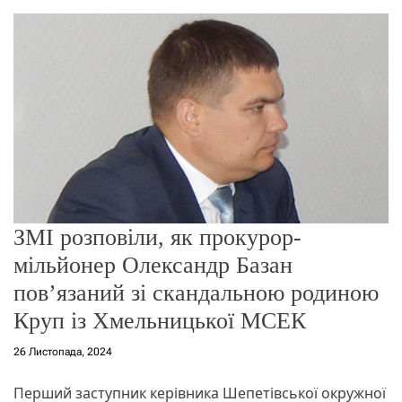
о
р
е
ж
и
м
у
ЗМІ розповіли, як прокурор-
мільйонер Олександр Базан
повʼязаний зі скандальною родиною
Круп із Хмельницької МСЕК
26 Листопада, 2024
Перший заступник керівника Шепетівської окружної