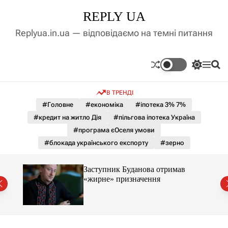
П
REPLY UA
е
р
Replyua.in.ua — відповідаємо на темні питання
е
й
т
П
М
П
и
е
е
о
д
р
н
ш
В ТРЕНДІ
е
ю
у
о
м
к
#Головне
#економіка
#іпотека 3% 7%
в
и
м
#кредит на житло Дія
#пільгова іпотека Україна
к
і
а
#програма єОселя умови
ч
с
#блокада українського експорту
#зерно
к
т
о
у
л
Заступник Буданова отримав
ь
«жирне» призначення
о
міст
р
о
в
о
г