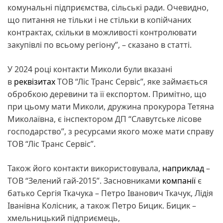
комунальні підприємства, сільські ради. Очевидно,
що питання не тільки і не стільки в копійчаних
контрактах, скільки в можливості контролювати
закупівлі по всьому регіону”, – сказано в статті.
У 2024 році контакти Миколи були вказані
в
реквізитах
ТОВ “Ліс Транс Сервіс”, яке займається
обробкою деревини та її експортом. Примітно, що
при цьому мати Миколи, дружина прокурора Тетяна
Миколаївна, є інспектором ДП “Славутське лісове
господарство”, з ресурсами якого може мати справу
ТОВ “Ліс Транс Сервіс”.
​Також його контакти використовувала,
наприклад
–
ТОВ “Зелений гай-2015”. Засновниками
компанії
є
батько Сергія Ткачука – Петро Іванович Ткачук, Лідія
Іванівна Колісник, а також Петро Бицик. Бицик –
хмельницький підприємець,