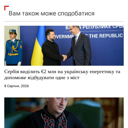
я
я
Вам також може сподобатися
з
з
а
а
п
п
и
и
с
с
Сербія виділить €2 млн на українську енергетику та
і
і
допоможе відбудувати одне з міст
8 Серпня, 2026
в
в