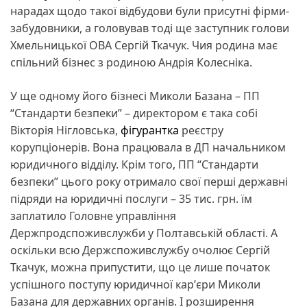
нарадах щодо такої відбудови були присутні фірми-
забудовники, а головував тоді ще заступник голови
Хмельницької ОВА Сергій Ткачук. Чия родина має
спільний бізнес з родиною Андрія Колесніка.
​У ще одному його бізнесі Миколи Базана – ПП
“Стандарти безпеки” – директором є така собі
Вікторія Нігловська,
фігурантка
реєстру
корупціонерів. Вона працювала в ДП начальником
юридичного відділу. Крім того, ПП “Стандарти
безпеки” цього року отримало свої перші державні
підряди на юридичні послуги – 35 тис. грн. їм
заплатило Головне управління
Держпродспоживслужби у Полтавській області. А
оскільки всю Держспоживслужбу очолює Сергій
Ткачук, можна припустити, що це лише початок
успішного поступу юридичної карʼєри Миколи
Базана для державних органів. І розширення