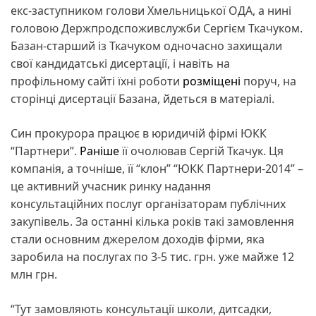
екс-заступником голови Хмельницької ОДА, а нині
головою Держпродспоживслужби Сергієм Ткачуком.
Базан-старший із Ткачуком одночасно захищали
свої кандидатські дисертації, і навіть на
профільному сайті їхні роботи
розміщені
поруч, на
сторінці дисертації Базана, йдеться в матеріалі.
​Син прокурора працює в юридичій фірмі ЮКК
“Партнери”.
Раніше
її очолював Сергій Ткачук. Ця
компанія, а точніше, її “клон” “ЮКК Партнери-2014” –
це активний учасник ринку надання
консультаційних послуг організаторам публічних
закупівель. За останні кілька років такі замовлення
стали основним джерелом доходів фірми, яка
заробила на послугах по 3-5 тис. грн. уже майже 12
млн грн.
“Тут замовляють консультації школи, дитсадки,