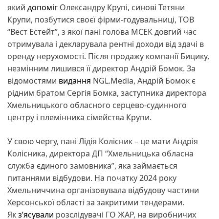
який
допоміг
Олександру Крупі, синові Тетяни
Крупи, позбутися своєї фірми-годувальниці, ТОВ
“Вест Естейт”, з якої пані голова МСЕК довгий час
отримувала і декларувала рентні доходи від здачі в
оренду нерухомості. Після продажу компанії Бицику,
незмінним лишився її директор Андрій Бомок. За
відомостями
видання
NGL.Media, Андрій Бомок є
рідним братом Сергія Бомка, заступника директора
Хмельницького обласного серцево-судинного
центру і племінника сімейства Крупи.
​У свою чергу, пані Лідія Колісник – це мати Андрія
Колісника, директора ДП “Хмельницька обласна
служба єдиного замовника”, яка займається
питаннями відбудови. На початку 2024 року
Хмельниччина організовувала відбудову частини
Херсонської області за закритими тендерами.
Як
зʼясували
розслідувачі ГО ЖАР, на виробничих