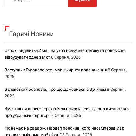
о
ш
у
к
Гарячі Новини
:
Сербія виділить €2 млн на українську енергетику та допоможе
відбудувати одне з міст
8 Серпня, 2026
Заступник Буданова отримав «жирне» призначення
8 Серпня,
2026
Зеленський розповів, про що домовився з Вучичем
8 Серпня,
2026
Вучич після переговорів із Зеленським неочікувано висловився
про українські території
8 Серпня, 2026
«Їх немає на радарі». Нардеп пояснив, кого насамперед має
охопити реформа мобілізації
8 Серпня, 2026