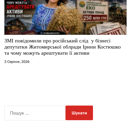
ЗМІ повідомили про російський слід у бізнесі
депутатки Житомирської облради Ірини Костюшко
та чому можуть арештувати її активи
3 Серпня, 2026
П
о
ш
у