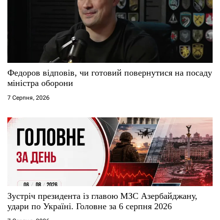
а
п
и
с
Федоров відповів, чи готовий повернутися на посаду
міністра оборони
і
7 Серпня, 2026
в
Зустріч президента із главою МЗС Азербайджану,
удари по Україні. Головне за 6 серпня 2026