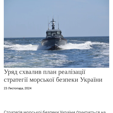
о
р
е
ж
и
м
у
Уряд схвалив план реалізації
стратегії морської безпеки України
23 Листопада, 2024
Стратегія морської безпеки України ґрунтується на