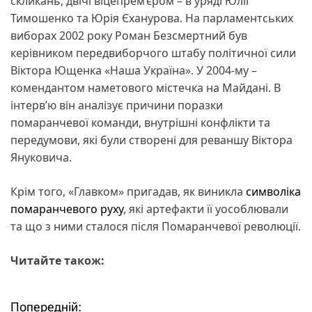
скликань, двічі віцепрем’єром – в уряді Юлії
Тимошенко та Юрія Єханурова. На парламентських
виборах 2002 року Роман Безсмертний був
керівником передвиборчого штабу політичної сили
Віктора Ющенка «Наша Україна». У 2004-му –
комендантом наметового містечка на Майдані. В
інтерв’ю він аналізує причини поразки
помаранчевої команди, внутрішні конфлікти та
передумови, які були створені для реваншу Віктора
Януковича.
Крім того, «Главком» пригадав, як виникла
символіка
помаранчевого руху
, які артефакти її уособлювали
та що з ними сталося після Помаранчевої революції.
Читайте також:
Попередній:
Н