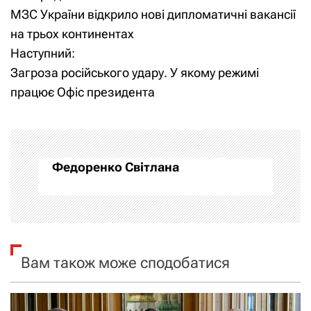
МЗС України відкрило нові дипломатичні вакансії
а
на трьох континентах
Наступний:
в
Загроза російського удару. У якому режимі
і
працює Офіс президента
г
а
Федоренко Світлана
ц
і
я
Вам також може сподобатися
з
а