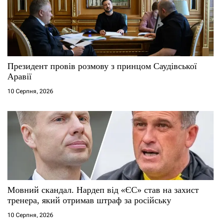
п
и
с
Президент провів розмову з принцом Саудівської
і
Аравії
10 Серпня, 2026
в
Мовний скандал. Нардеп від «ЄС» став на захист
тренера, який отримав штраф за російську
10 Серпня, 2026