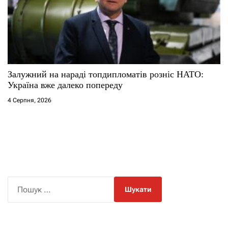
Залужний на нараді топдипломатів розніс НАТО:
Україна вже далеко попереду
4 Серпня, 2026
П
о
ш
у