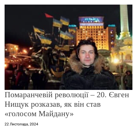
о
р
е
ж
и
м
у
Помаранчевій революції – 20. Євген
Нищук розказав, як він став
«голосом Майдану»
22 Листопада, 2024