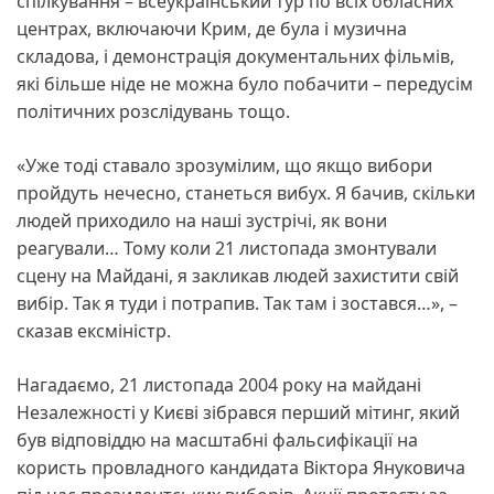
спілкування – всеукраїнський тур по всіх обласних
центрах, включаючи Крим, де була і музична
складова, і демонстрація документальних фільмів,
які більше ніде не можна було побачити – передусім
політичних розслідувань тощо.
«Уже тоді ставало зрозумілим, що якщо вибори
пройдуть нечесно, станеться вибух. Я бачив, скільки
людей приходило на наші зустрічі, як вони
реагували… Тому коли 21 листопада змонтували
сцену на Майдані, я закликав людей захистити свій
вибір. Так я туди і потрапив. Так там і зостався…», –
сказав ексміністр.
Нагадаємо, 21 листопада 2004 року на майдані
Незалежності у Києві зібрався перший мітинг, який
був відповіддю на масштабні фальсифікації на
користь провладного кандидата Віктора Януковича