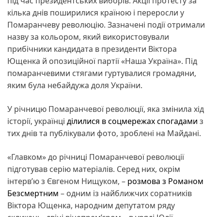
під час президентських виборів. Акції протесту за
кілька днів поширилися країною і переросли у
Помаранчеву революцію. Зазначені події отримали
назву за кольором, який використовували
прибічники кандидата в президенти Віктора
Ющенка й опозиційної партії «Наша Україна». Під
помаранчевими стягами гуртувалися громадяни,
яким була небайдужа доля України.
У річницю Помаранчевої революції, яка змінила хід
історії, українці
ділилися в соцмережах спогадами
з
тих днів та публікували фото, зроблені на Майдані.
«Главком» до річниці Помаранчевої революції
підготував серію матеріалів. Серед них, окрім
інтерв’ю з Євгеном Нищуком, –
розмова з Романом
Безсмертним
– одним із найближчих соратників
Віктора Ющенка, народним депутатом ряду