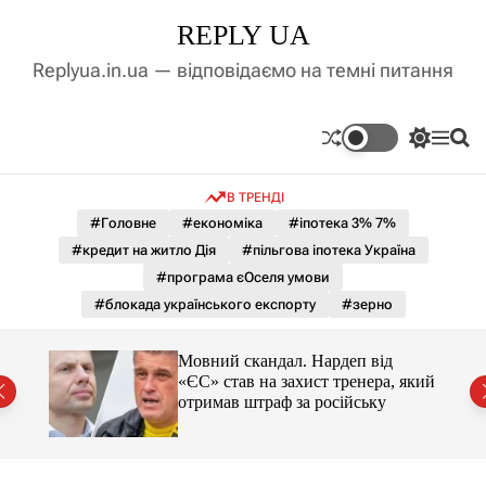
П
REPLY UA
е
р
Replyua.in.ua — відповідаємо на темні питання
е
й
т
П
М
П
и
е
е
о
д
р
н
ш
В ТРЕНДІ
е
ю
у
о
м
к
#Головне
#економіка
#іпотека 3% 7%
в
и
м
#кредит на житло Дія
#пільгова іпотека Україна
к
і
а
#програма єОселя умови
ч
с
#блокада українського експорту
#зерно
к
т
о
у
л
Мовний скандал. Нардеп від
ь
«ЄС» став на захист тренера, який
о
отримав штраф за російську
р
о
в
о
г