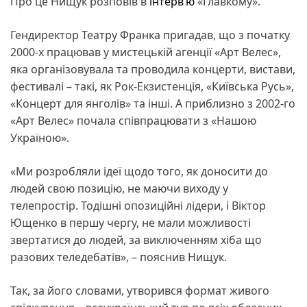
Про це Нищук розповів в
інтерв’ю
«Главкому».
Гендиректор Театру Франка пригадав, що з початку
2000-х працював у мистецькій агенції «Арт Велес»,
яка організовувала та проводила концерти, вистави,
фестивалі – такі, як Рок-Екзистенція, «Київська Русь»,
«Концерт для янголів» та інші. А приблизно з 2002-го
«Арт Велес» почала співпрацювати з «Нашою
Україною».
«Ми розробляли ідеї щодо того, як доносити до
людей свою позицію, не маючи виходу у
телепростір. Тодішні опозиційні лідери, і Віктор
Ющенко в першу чергу, не мали можливості
звертатися до людей, за виключенням хіба що
разових теледебатів», – пояснив Нищук.
Так, за його словами, утворився формат живого