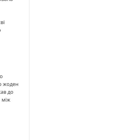
ві
о
во
о жоден
кав до
 між