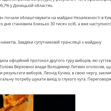
 96,7% у Донецькій областях.
а» почали облаштовувати на майдані Незалежності в Киє
го дня становила близько 30 тисяч осіб, а вже наступног
наметів. Завдяки супутниковій трансляції з майдану
ила офіційний протокол другого туру виборів, які суттє
у. Голова Верховної влади Володимир Литвин оголосив, щ
результати виборів. Леонід Кучма, в свою чергу, закли
гальну потребу шукати вихід із глухого кута. Переговори