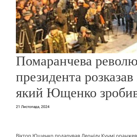
Помаранчева революц
президента розказав
який Ющенко зробив
21 Листопада, 2024
Віктор Ющенко подарував Леоніду Кучмі оранже