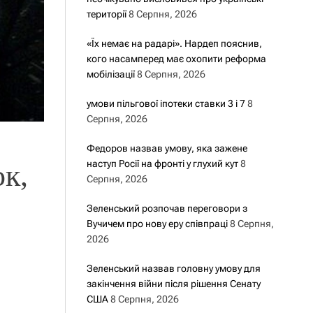
території
8 Серпня, 2026
«Їх немає на радарі». Нардеп пояснив,
кого насамперед має охопити реформа
мобілізації
8 Серпня, 2026
умови пільгової іпотеки ставки 3 і 7
8
Серпня, 2026
Федоров назвав умову, яка зажене
наступ Росії на фронті у глухий кут
8
к,
Серпня, 2026
Зеленський розпочав переговори з
Вучичем про нову еру співпраці
8 Серпня,
2026
Зеленський назвав головну умову для
закінчення війни після рішення Сенату
США
8 Серпня, 2026