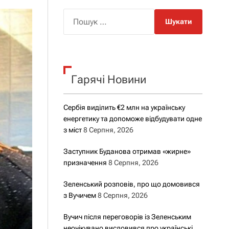
о
р
П
о
о
в
о
ш
г
у
о
р
к
е
Гарячі Новини
:
ж
и
м
у
Сербія виділить €2 млн на українську
енергетику та допоможе відбудувати одне
з міст
8 Серпня, 2026
Заступник Буданова отримав «жирне»
призначення
8 Серпня, 2026
Зеленський розповів, про що домовився
з Вучичем
8 Серпня, 2026
Вучич після переговорів із Зеленським
неочікувано висловився про українські