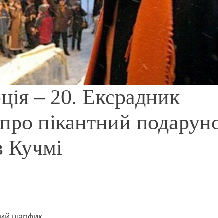
ія – 20. Ексрадник
 про пікантний подаруно
 Кучмі
вий шарфик