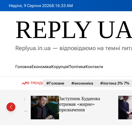
П
Неділя, 9 Серпня 2026
8
:
16
:
35
AM
е
р
REPLY U
е
й
т
и
Replyua.in.ua — відповідаємо на темні пи
д
о
в
Головна
Економіка
Корупція
Політика
Контакти
м
і
с
В ТРЕНДІ
#Головне
#економіка
#іпотека 3% 7%
т
у
€2 млн на
Заступник Буданова
етику та
отримав «жирне»
увати одне
призначення