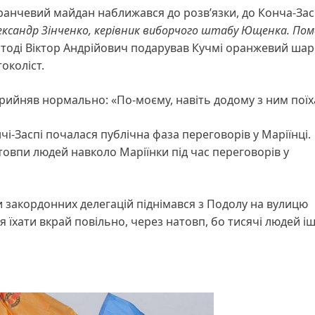
аранчевий майдан наближався до розв’язки, до Конча-За
ксандр Зінченко, керівник виборчого штабу Ющенка. Пом
, і тоді Віктор Андрійович подарував Кучмі оранжевий ша
токоліст.
прийняв нормально: «По-моєму, навіть додому з ним пої
і-Заспі почалася публічна фаза переговорів у Маріїнці.
овпи людей навколо Маріїнки під час переговорів у
 закордонних делегацій піднімався з Подолу на вулицю
 їхати вкрай повільно, через натовп, бо тисячі людей іш