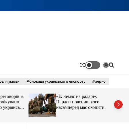
П
П
е
о
р
ш
селя умови
#блокада українського експорту
#зерно
е
у
м
к
и
оворів із
«Їх немає на радарі».
к
а
кувано
Нардеп пояснив, кого
ч
раїнські
насамперед має охопити
к
реформа мобілізації
о
л
ь