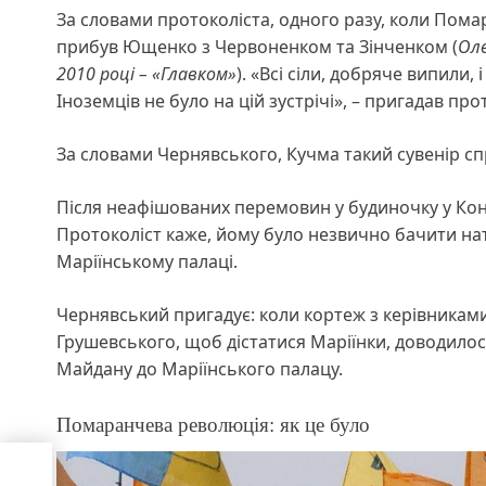
За словами протоколіста, одного разу, коли Пом
прибув Ющенко з Червоненком та Зінченком (
Оле
2010 році – «Главком»
). «Всі сіли, добряче випили
Іноземців не було на цій зустрічі», – пригадав про
За словами Чернявського, Кучма такий сувенір с
Після неафішованих перемовин у будиночку у Конч
Протоколіст каже, йому було незвично бачити нат
Маріїнському палаці.
Чернявський пригадує: коли кортеж з керівниками
Грушевського, щоб дістатися Маріїнки, доводилося
Майдану до Маріїнського палацу.
Помаранчева революція: як це було