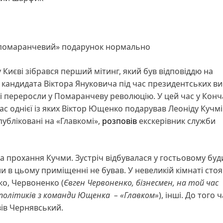
 «помаранчевий» подарунок нормально
 Києві зібрався перший мітинг, який був відповіддю на
кандидата Віктора Януковича під час президентських ви
 і переросли у Помаранчеву революцію. У цей час у Конч
час однієї із яких Віктор Ющенко подарував Леоніду Кучмі
публіковані на «Главкомі»,
розповів
екскерівник служби
на прохання Кучми. Зустріч відбувалася у гостьовому бу
ли в цьому приміщенні не бував. У невеликій кімнаті стоя
ко, Червоненко (
Євген Червоненко, бізнесмен, на той час
 політиків з команди Ющенка – «Главком»
), інші. До того 
овів Чернявський.