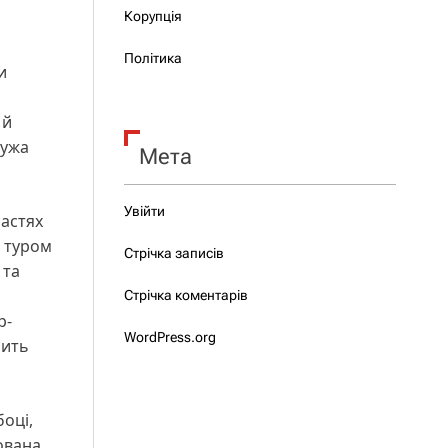
Корупція
Політика
и
 й
дужа
Мета
Увійти
ластях
м туром
Стрічка записів
 та
Стрічка коментарів
р-
WordPress.org
бить
боці,
ована