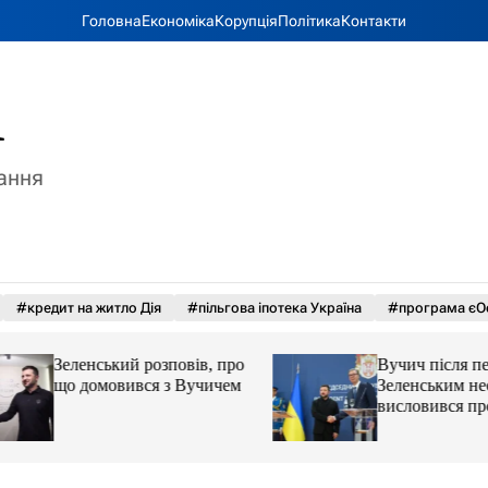
Головна
Економіка
Корупція
Політика
Контакти
A
тання
#кредит на житло Дія
#пільгова іпотека Україна
#програма єО
Зеленський розповів, про
Вучич після перег
що домовився з Вучичем
Зеленським неочі
висловився про ук
території