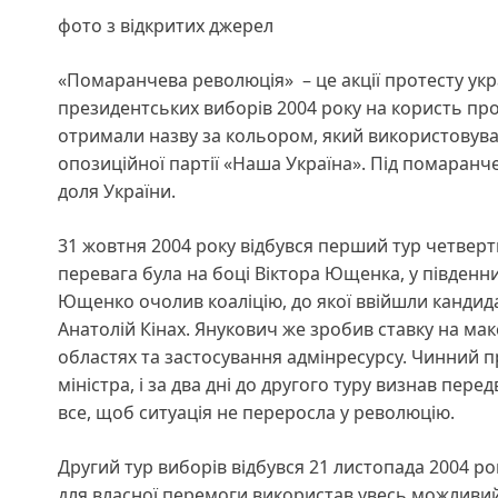
фото з відкритих джерел
«Помаранчева революція» – це акції протесту ук
президентських виборів 2004 року на користь про
отримали назву за кольором, який використовув
опозиційної партії «Наша Україна». Під помаран
доля України.
31 жовтня 2004 року відбувся перший тур четверт
перевага була на боці Віктора Ющенка, у південни
Ющенко очолив коаліцію, до якої ввійшли кандид
Анатолій Кінах. Янукович же зробив ставку на мак
областях та застосування адмінресурсу. Чинний 
міністра, і за два дні до другого туру визнав пе
все, щоб ситуація не переросла у революцію.
Другий тур виборів відбувся 21 листопада 2004 ро
для власної перемоги використав увесь можливий