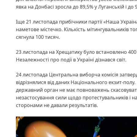
явка на Донбасі зросла до 89,5% у Луганській і до
Іще 21 листопада прибічники партії «Наша Україн
наметове містечко. Кількість мітингувальників то
сягнула 100 тисяч.
23 листопада на Хрещатику було встановлено 400 
Незалежності про події в Україні дізнався світ.
24 листопада Центральна виборча комісія затверд
відрізнялися від даних Національного екзит-пол
державний орган не має повноважень скасовувати 
незастосування сили щодо протестувальників і на
сторонами не давали результатів.