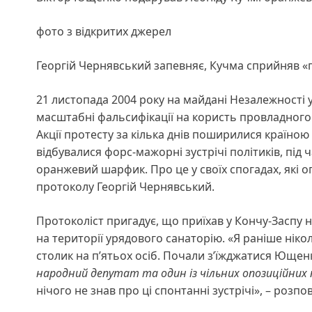
фото з відкритих джерел
Георгій Чернявський запевняє, Кучма сприйняв
21 листопада 2004 року на майдані Незалежності у
масштабні фальсифікації на користь провладного 
Акції протесту за кілька днів поширилися країною
відбувалися форс-мажорні зустрічі політиків, під 
оранжевий шарфик. Про це у своїх спогадах, які о
протоколу Георгій Чернявський.
Протоколіст пригадує, що приїхав у Кончу-Заспу 
на території урядового санаторію. «Я раніше ніко
столик на п’ятьох осіб. Почали з’їжджатися Ющен
народний депутат та один із чільних опозиційних
нічого не знав про ці спонтанні зустрічі», – розп