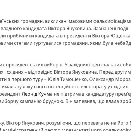
раїнських громадян, викликані масовими фальсифікаціям
владного кандидата Віктора Януковича. Зазначені події
али прибічники кандидата в президенти Віктора Ющенка
чевими стягами гуртувалися громадяни, яким була небай
их президентських виборів. У західних і центральних об
х і східних – відповідно Віктора Януковича. Перед други
ати з першого туру – Юлія Тимошенко, Олександр Мороз
симальну явку свого потенційного електорату у східних
президент
Леонід Кучма
не підтримав кандидатуру прем’є
редвиборчу кампанію брудною. Він запевняв, що влада зро
ку. Віктор Янукович, розуміючи, що перевага не на його 
 адміністративний ресурс, у результаті чого сфальсифік