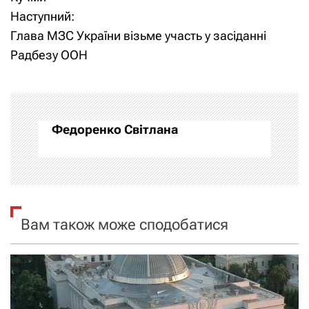
в
Наступний:
і
Глава МЗС України візьме участь у засіданні
Радбезу ООН
г
а
ц
Федоренко Світлана
і
я
з
Вам також може сподобатися
а
п
и