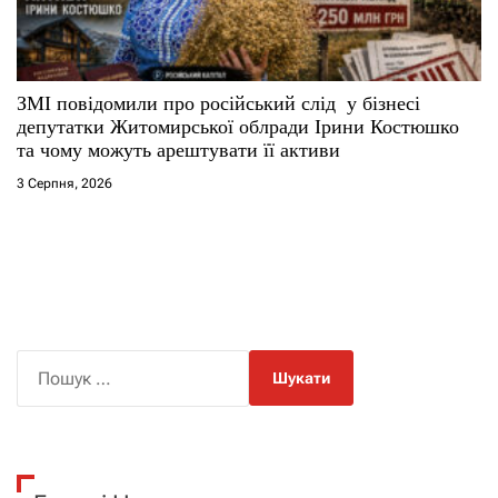
ЗМІ повідомили про російський слід у бізнесі
депутатки Житомирської облради Ірини Костюшко
та чому можуть арештувати її активи
3 Серпня, 2026
П
о
ш
у
к