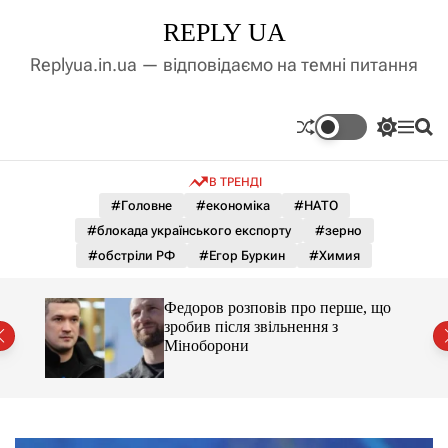
П
REPLY UA
е
р
Replyua.in.ua — відповідаємо на темні питання
е
й
т
П
М
П
и
е
е
о
д
р
н
ш
В ТРЕНДІ
е
ю
у
о
м
к
#Головне
#економіка
#НАТО
в
и
м
#блокада українського експорту
#зерно
к
і
а
#обстріли РФ
#Егор Буркин
#Химия
ч
с
к
т
о
я за
Федоров розповів про перше, що
у
л
ишали
зробив після звільнення з
ь
Міноборони
о
р
о
в
о
г