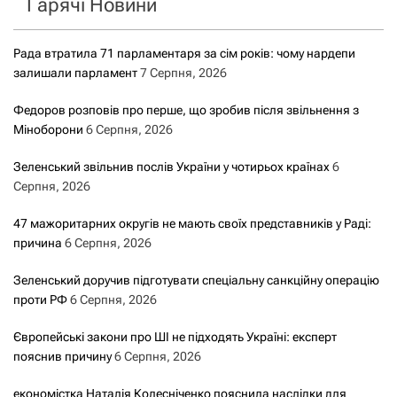
Гарячі Новини
:
Рада втратила 71 парламентаря за сім років: чому нардепи
залишали парламент
7 Серпня, 2026
Федоров розповів про перше, що зробив після звільнення з
Міноборони
6 Серпня, 2026
Зеленський звільнив послів України у чотирьох країнах
6
Серпня, 2026
47 мажоритарних округів не мають своїх представників у Раді:
причина
6 Серпня, 2026
Зеленський доручив підготувати спеціальну санкційну операцію
проти РФ
6 Серпня, 2026
Європейські закони про ШІ не підходять Україні: експерт
пояснив причину
6 Серпня, 2026
економістка Наталія Колесніченко пояснила наслідки для