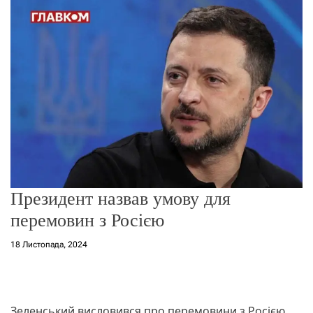
о
р
е
ж
и
м
у
Президент назвав умову для
перемовин з Росією
18 Листопада, 2024
Зеленський висловився про перемовини з Росією