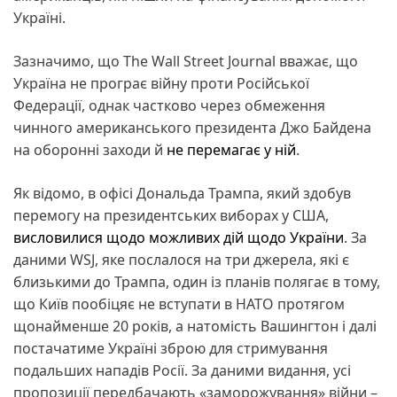
Україні.
Зазначимо, що The Wall Street Journal вважає, що
Україна не програє війну проти Російської
Федерації, однак частково через обмеження
чинного американського президента Джо Байдена
на оборонні заходи й
не перемагає у ній
.
Як відомо, в офісі Дональда Трампа, який здобув
перемогу на президентських виборах у США,
висловилися щодо можливих дій щодо України
. За
даними WSJ, яке послалося на три джерела, які є
близькими до Трампа, один із планів полягає в тому,
що Київ пообіцяє не вступати в НАТО протягом
щонайменше 20 років, а натомість Вашингтон і далі
постачатиме Україні зброю для стримування
подальших нападів Росії. За даними видання, усі
пропозиції передбачають «заморожування» війни –