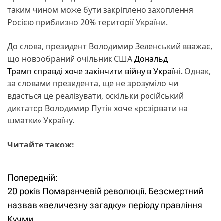
таким чином може бути закріплено захоплення
Росією приблизно 20% території України.
До слова, президент Володимир Зеленський вважає,
що новообраний очільник США
Дональд
Трамп справді хоче закінчити війну в Україні.
Однак,
за словами президента, ще не зрозуміло чи
вдасться це реалізувати, оскільки російський
диктатор Володимир Путін хоче «розірвати на
шматки» Україну.
Читайте також:
Попередній:
Н
20 років Помаранчевій революції. Безсмертний
а
назвав «величезну загадку» періоду правління
Кучми