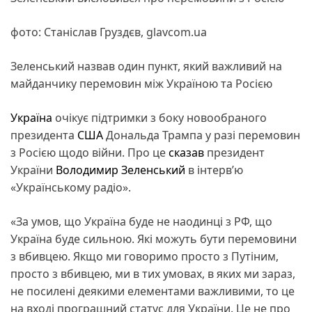
фото: Станіслав Груздєв, glavcom.ua
Зеленський назвав один пункт, який важливий на
майданчику перемовин між Україною та Росією
Україна
очікує підтримки з боку новообраного
президента
США
Дональда Трампа у разі перемовин
з Росією щодо війни. Про це
сказав
президент
України
Володимир Зеленський
в інтерв’ю
«Українському радіо».
«За умов, що Україна буде не наодинці з РФ, що
Україна буде сильною. Які можуть бути перемовини
з вбивцею. Якщо ми говоримо просто з Путіним,
просто з вбивцею, ми в тих умовах, в яких ми зараз,
не посилені деякими елементами важливими, то це
на вході програшний статус для України. Це не про