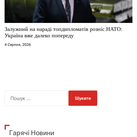
Залужний на нараді топдипломатів розніс НАТО:
Україна вже далеко попереду
4 Серпня, 2026
П
о
ш
у
к
Гарячі Новини
: