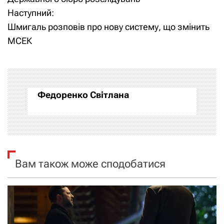
Наступний:
в
Шмигаль розповів про нову систему, що змінить
і
МСЕК
г
а
Федоренко Світлана
ц
і
я
Вам також може сподобатися
з
а
п