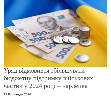
о
р
е
ж
и
м
у
Уряд відмовився збільшувати
бюджетну підтримку військових
частин у 2024 році – нардепка
13 Листопада, 2024