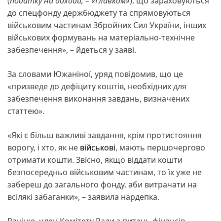
(
податку на доходи, – «Главком»
), що зараховуються
до спецфонду держбюджету та спрямовуються
військовим частинам Збройних Сил України, інших
військових формувань на матеріально-технічне
забезпечення», – йдеться у заяві.
За словами Южаніної, уряд повідомив, що це
«призведе до дефіциту коштів, необхідних для
забезпечення виконання завдань, визначених
статтею».
«Які є більш важливі завдання, крім протистояння
ворогу, і хто, як не
військові
, мають першочергово
отримати кошти. Звісно, якщо віддати кошти
безпосередньо військовим частинам, то їх уже не
забереш до загального фонду, аби витрачати на
всілякі забаганки», – заявила нардепка.
Раніше, член Комітету Ради з питань фінансів,