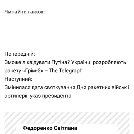
Читайте також:
Попередній:
Н
Зможе ліквідувати Путіна? Українці розробляють
а
ракету «Грім-2» – The Telegraph
Наступний:
в
Змінилася дата святкування Дня ракетних військ і
і
артилерії: указ президента
г
а
Федоренко Світлана
ц