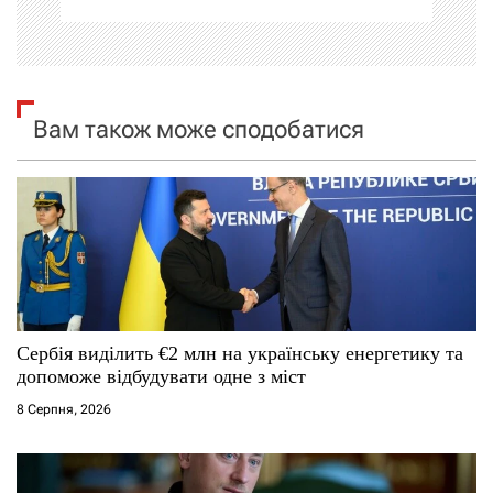
і
я
Вам також може сподобатися
з
а
п
и
с
Сербія виділить €2 млн на українську енергетику та
і
допоможе відбудувати одне з міст
8 Серпня, 2026
в