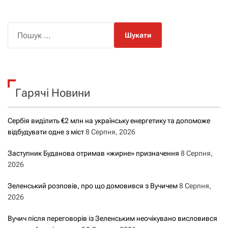
П
о
ш
у
к
Гарячі Новини
:
Сербія виділить €2 млн на українську енергетику та допоможе
відбудувати одне з міст
8 Серпня, 2026
Заступник Буданова отримав «жирне» призначення
8 Серпня,
2026
Зеленський розповів, про що домовився з Вучичем
8 Серпня,
2026
Вучич після переговорів із Зеленським неочікувано висловився