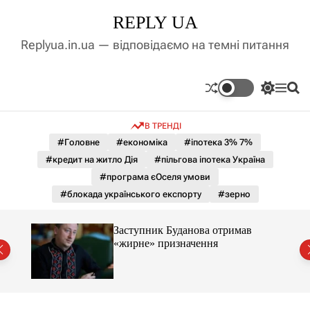
П
REPLY UA
е
р
Replyua.in.ua — відповідаємо на темні питання
е
й
т
П
М
П
и
е
е
о
д
р
н
ш
В ТРЕНДІ
е
ю
у
о
м
к
#Головне
#економіка
#іпотека 3% 7%
в
и
м
#кредит на житло Дія
#пільгова іпотека Україна
к
і
а
#програма єОселя умови
ч
с
#блокада українського експорту
#зерно
к
т
о
у
л
Заступник Буданова отримав
ь
«жирне» призначення
о
міст
р
о
в
о
г