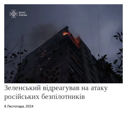
о
р
е
ж
и
м
у
Зеленський відреагував на атаку
російських безпілотників
8 Листопада, 2024