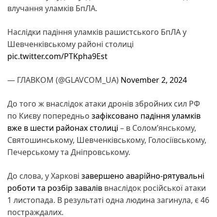
влучання уламків БпЛА.
Наслідки падіння уламків рашистського БпЛА у
Шевченківському районі столиці
pic.twitter.com/PTKpha9Est
— ГЛАВКОМ (@GLAVCOM_UA)
November 2, 2024
До того ж внаслідок атаки дронів збройних сил РФ
по Києву попередньо
зафіксовано падіння уламків
вже в шести районах столиці
– в Соломʼянському,
Святошинському, Шевченківському, Голосіївському,
Печерському та Дніпровському.
До слова, у Харкові
завершено аварійно-рятувальні
роботи та розбір завалів
внаслідок російської атаки
1 листопада. В результаті одна людина загинула, є 46
постраждалих.