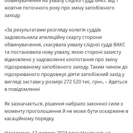
обвинувачення на ухвалу слідчої судді ВАКС від 1
жовтня поточного року про зміну запобіжного
заходу.
«За результатами розгляду колегія суддів
задовольнила апеляційну скаргу сторони
обвинувачення, скасувала ухвалу слідчої судді ВАКС
та постановила нову ухвалу, якою стороні захисту
відмовлено у задоволенні клопотання про зміну
підозрюваному запобіжного заходу. Таким чином до
підозрюваного продовжує діяти запобіжний захід у
вигляді застави у розмірі 272 520 тис. грн», – йдеться
в повідомленні
Як зазначається, рішення набрало законної сили з
моменту проголошення й не може бути оскаржене в
касаційному порядку.
Нагадаємо, 12 лютого 2024 року Національне