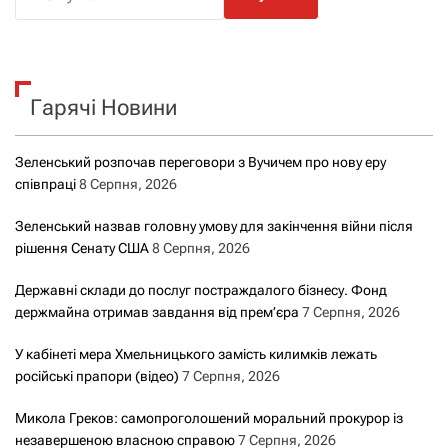
о
ш
у
к
Гарячі Новини
:
Зеленський розпочав переговори з Вучичем про нову еру
співпраці
8 Серпня, 2026
Зеленський назвав головну умову для закінчення війни після
рішення Сенату США
8 Серпня, 2026
Державні склади до послуг постраждалого бізнесу. Фонд
держмайна отримав завдання від прем’єра
7 Серпня, 2026
У кабінеті мера Хмельницького замість килимків лежать
російські прапори (відео)
7 Серпня, 2026
Микола Греков: самопроголошений моральний прокурор із
незавершеною власною справою
7 Серпня, 2026