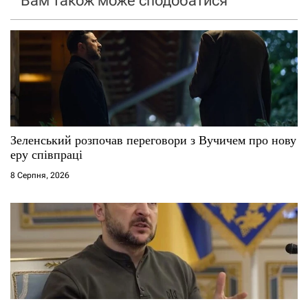
Вам також може сподобатися
з
а
п
и
с
Зеленський розпочав переговори з Вучичем про нову
еру співпраці
і
8 Серпня, 2026
в