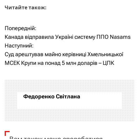
Читайте також:
Попередній:
Н
Канада відправила Україні систему ППО Nasams
а
Наступний:
Суд арештував майно керівниці Хмельницької
в
МСЕК Крупи на понад 5 млн доларів – ЦПК
і
г
а
Федоренко Світлана
ц
і
я