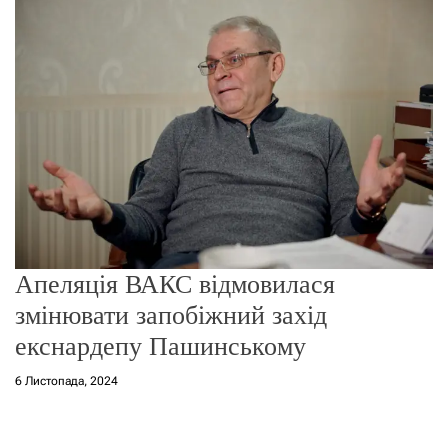
о
р
е
ж
и
м
у
Апеляція ВАКС відмовилася
змінювати запобіжний захід
екснардепу Пашинському
6 Листопада, 2024