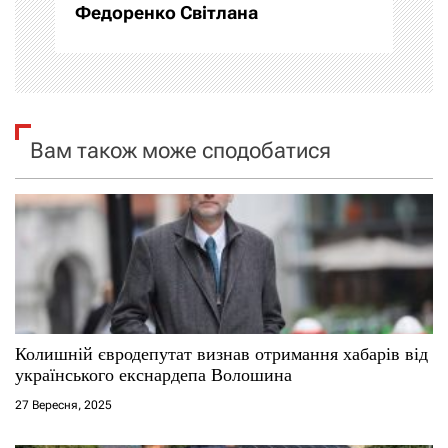
а
Федоренко Світлана
ц
і
я
Вам також може сподобатися
з
а
п
и
с
Колишній євродепутат визнав отримання хабарів від
українського екснардепа Волошина
і
27 Вересня, 2025
в