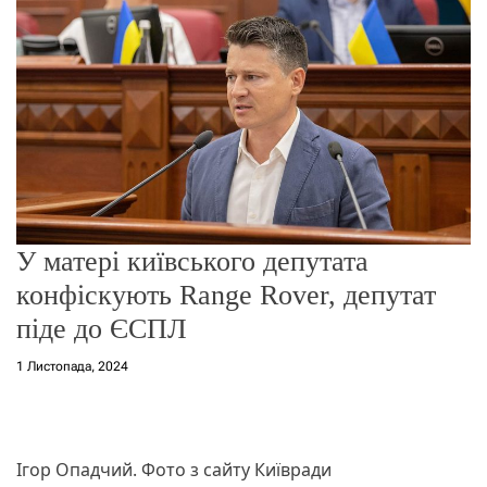
о
р
е
ж
и
м
у
У матері київського депутата
конфіскують Range Rover, депутат
піде до ЄСПЛ
1 Листопада, 2024
Ігор Опадчий. Фото з сайту Київради