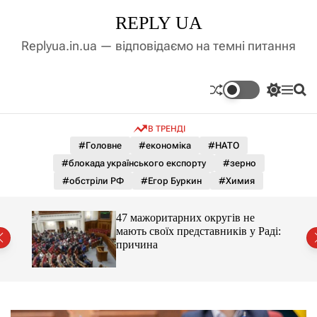
П
REPLY UA
е
р
Replyua.in.ua — відповідаємо на темні питання
е
й
т
П
М
П
и
е
е
о
д
р
н
ш
В ТРЕНДІ
е
ю
у
о
м
к
#Головне
#економіка
#НАТО
в
и
м
#блокада українського експорту
#зерно
к
і
а
#обстріли РФ
#Егор Буркин
#Химия
ч
с
к
т
о
47 мажоритарних округів не
у
л
мають своїх представників у Раді:
ь
причина
о
р
о
в
о
г