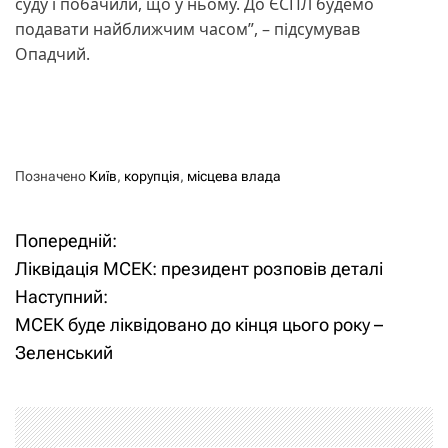
суду і побачили, що у ньому. До ЄСПЛ будемо
подавати найближчим часом”, – підсумував
Опадчий.
Позначено
Київ
,
корупція
,
місцева влада
Попередній:
Н
Ліквідація МСЕК: президент розповів деталі
а
Наступний:
МСЕК буде ліквідовано до кінця цього року –
в
Зеленський
і
г