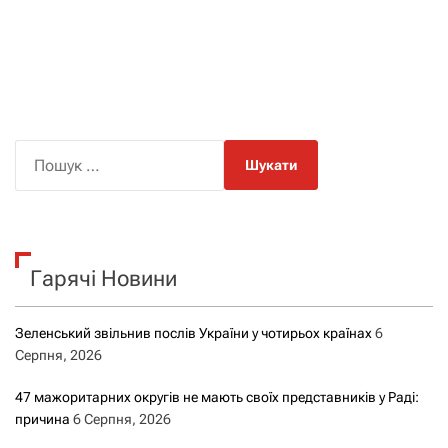
П
о
ш
у
к
Гарячі Новини
:
Зеленський звільнив послів України у чотирьох країнах
6
Серпня, 2026
47 мажоритарних округів не мають своїх представників у Раді:
причина
6 Серпня, 2026