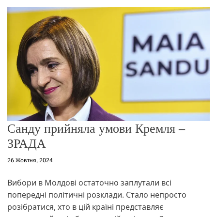
о
р
е
ж
и
м
у
Санду прийняла умови Кремля –
ЗРАДА
26 Жовтня, 2024
Вибори в Молдові остаточно заплутали всі
попередні політичні розклади. Стало непросто
розібратися, хто в цій країні представляє