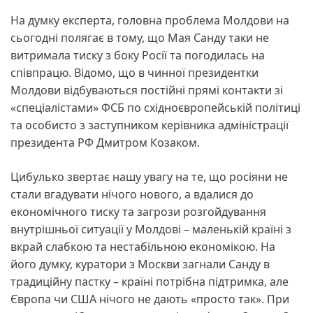
На думку експерта, головна проблема Молдови на
сьогодні полягає в тому, що Мая Санду таки не
витримала тиску з боку Росії та погодилась на
співпрацю. Відомо, що в чинної президентки
Молдови відбуваються постійні прямі контакти зі
«спеціалістами» ФСБ по східноєвропейській політиці
та особисто з заступником керівника адміністрації
президента РФ Дмитром Козаком.
Цибулько звертає нашу увагу на те, що росіяни не
стали вгадувати нічого нового, а вдалися до
економічного тиску та загрози розгойдування
внутрішньої ситуації у Молдові – маленькій країні з
вкрай слабкою та нестабільною економікою. На
його думку, куратори з Москви загнали Санду в
традиційну пастку – країні потрібна підтримка, але
Європа чи США нічого не дають «просто так». При