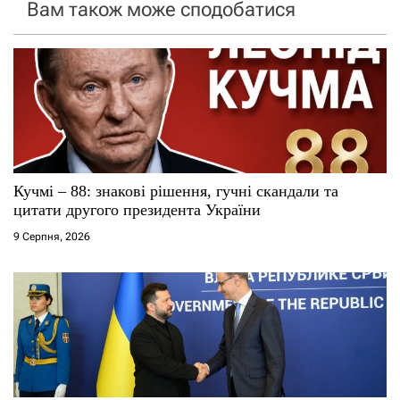
Вам також може сподобатися
п
з
о
а
з
п
а
и
п
с
Кучмі – 88: знакові рішення, гучні скандали та
и
і
цитати другого президента України
9 Серпня, 2026
с
в
я
м