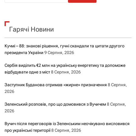
ш
у
к
Гарячі Новини
:
Кучмі – 88: знакові рішення, гучні скандали та цитати другого
президента України
9 Серпня, 2026
Сербія виділить €2 млн на українську енергетику та допоможе
відбудувати одне з міст
8 Серпня, 2026
Заступник Буданова отримав «жирне» призначення
8 Серпня,
2026
Зеленський розповів, про що домовився з Вучичем
8 Серпня,
2026
Вучич після переговорів із Зеленським неочікувано висловився
про українські території
8 Серпня, 2026