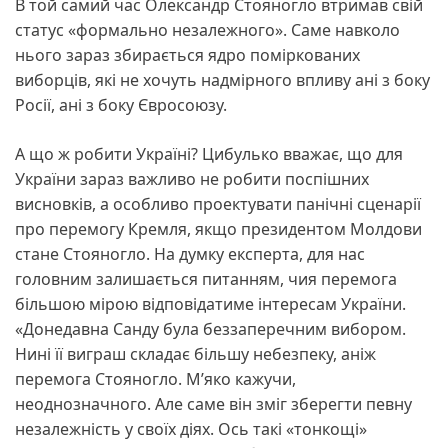
В той самий час Олександр Стояногло втримав свій
статус «формально незалежного». Саме навколо
нього зараз збирається ядро поміркованих
виборців, які не хочуть надмірного впливу ані з боку
Росії, ані з боку Євросоюзу.
А що ж робити Україні? Цибулько вважає, що для
України зараз важливо не робити поспішних
висновків, а особливо проектувати панічні сценарії
про перемогу Кремля, якщо президентом Молдови
стане Стояногло. На думку експерта, для нас
головним залишається питанням, чия перемога
більшою мірою відповідатиме інтересам України.
«Донедавна Санду була беззаперечним вибором.
Нині її виграш складає більшу небезпеку, аніж
перемога Стояногло. М’яко кажучи,
неоднозначного. Але саме він зміг зберегти певну
незалежність у своїх діях. Ось такі «тонкощі»