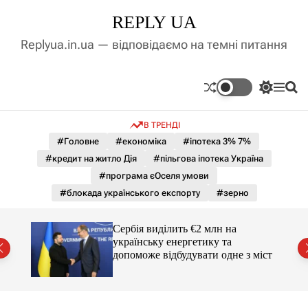
П
REPLY UA
е
р
Replyua.in.ua — відповідаємо на темні питання
е
й
т
П
М
П
и
е
е
о
д
р
н
ш
В ТРЕНДІ
е
ю
у
о
м
к
#Головне
#економіка
#іпотека 3% 7%
в
и
м
#кредит на житло Дія
#пільгова іпотека Україна
к
і
а
#програма єОселя умови
ч
с
#блокада українського експорту
#зерно
к
т
о
у
л
гучні
Сербія виділить €2 млн на
ь
українську енергетику та
о
допоможе відбудувати одне з міст
р
о
в
о
г