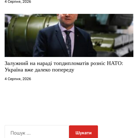
4 Серпня, 2026
Залужний на нараді топдипломатів розніс НАТО:
Україна вже далеко попереду
4 Серпня, 2026
П
о