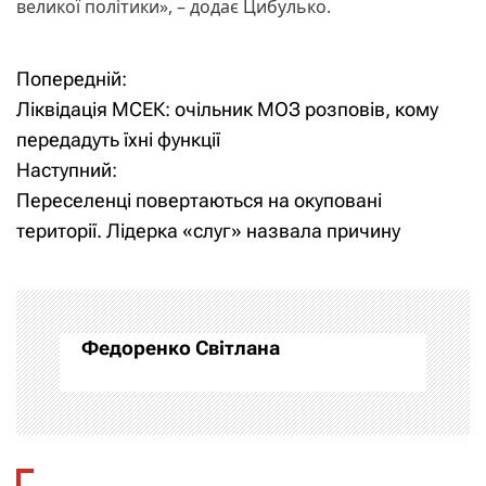
великої політики», – додає Цибулько.
Попередній:
Н
Н
Ліквідація МСЕК: очільник МОЗ розповів, кому
а
а
передадуть їхні функції
Наступний:
в
в
Переселенці повертаються на окуповані
и
і
території. Лідерка «слуг» назвала причину
г
г
а
а
Федоренко Світлана
ц
ц
и
і
я
я