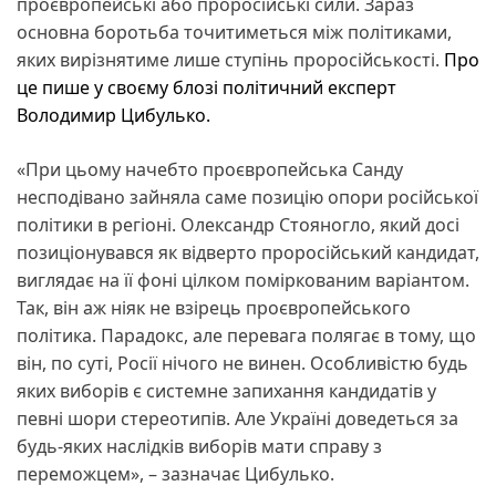
проєвропейські або проросійські сили. Зараз
основна боротьба точитиметься між політиками,
яких вирізнятиме лише ступінь проросійськості.
Про
це пише у своєму блозі політичний експерт
Володимир Цибулько.
«При цьому начебто проєвропейська Санду
несподівано зайняла саме позицію опори російської
політики в регіоні. Олександр Стояногло, який досі
позиціонувався як відверто проросійський кандидат,
виглядає на її фоні цілком поміркованим варіантом.
Так, він аж ніяк не взірець проєвропейського
політика. Парадокс, але перевага полягає в тому, що
він, по суті, Росії нічого не винен. Особливістю будь
яких виборів є системне запихання кандидатів у
певні шори стереотипів. Але Україні доведеться за
будь-яких наслідків виборів мати справу з
переможцем», – зазначає Цибулько.