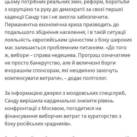
цьому потрібних реальних змін, реформ, боротьби
з корупцією та руху до демократії за своєї першої
каденції Санду так і не змогла забезпечити.
Перманентна економічна криза призводить до
подальшого збідніння населення, і в такій ситуації
лояльність європейським цінностям з боку широких
мас залишається проблемним питанням. «До того
ж, вибори – справа недешева. Програш означатиме
не просто банкрутство, але й величезні борги
вчорашнім спонсорам, які неодмінно захочуть
компенсувати витрати», – додає політолог.
За інформацією джерел з молдовських спецслужб,
Санду вирішила кардинально знизити рівень
конфронтації з Москвою, погодитися на
фінансування виборчих витрат та кураторство з
боку російських «радників».